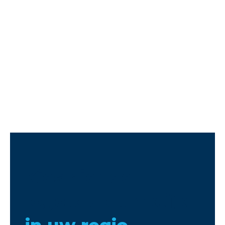
Kies hier de
logopediepraktijk