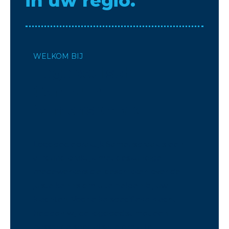
in uw regio.
WELKOM BIJ
Logopedisch
Centrum
Samenspraak
Logopediepraktijk Samenspraak is een
allround praktijk met deskundige
medewerkers die beschikken over de
juiste kennis om u te helpen bij uw
klachten. Voor elke specifieke klacht
hebben wij de logopedist met een
passende specialisatie om u te